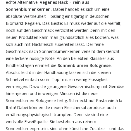
echte Alternative:
Veganes Hack – rein aus
Sonnenblumenkernen.
Dabei handelt es sich um eine
absolute Weltneuheit – bislang einzigartig in deutschen
Biomarkt-Regalen. Das Beste: Es muss weder auf die Vielfalt,
noch auf den Geschmack verzichtet werden.Denn mit den
neuen Produkten kann man grundsätzlich alles kochen, was
sich auch mit Hackfleisch zubereiten lässt. Der feine
Geschmack nach Sonnenblumen­kernen verleiht dem Gericht
eine leckere nussige Note. An den beliebten Klassiker aus
Kindheitstagen erinnert die
Sonnenblumen Bolognese.
Absolut leicht in der Handhabung lassen sich die kleinen
Schnetzel einfach so im Topf mit ein wenig Flüssigkeit
vermengen. Dazu die gelungene Gewürzmischung mit Gemüse
hineingeben und in wenigen Minuten ist die neue
Sonnenblumen Bolognese fertig. Schmeckt auf Pasta wie à la
Italia! Dabei können die neuen Fleischersatzprodukte auch
ernährungsphysiologisch trumpfen. Denn sie sind eine
wertvolle Eiweißquelle. Sie bestehen aus reinem
Sonnenblumen­protein, sind ohne künstliche Zusätze – und das