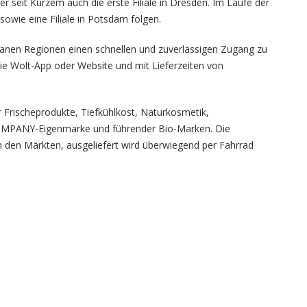
 seit Kurzem auch die erste Filiale in Dresden. Im Laufe der
sowie eine Filiale in Potsdam folgen.
urbanen Regionen einen schnellen und zuverlässigen Zugang zu
e Wolt-App oder Website und mit Lieferzeiten von
r Frischeprodukte, Tiefkühlkost, Naturkosmetik,
COMPANY-Eigenmarke und führender Bio-Marken. Die
n den Märkten, ausgeliefert wird überwiegend per Fahrrad