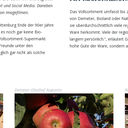
it und Social Media. Daneben
Das Vollsortiment umfasst bis 
von Imagefilmen.
von Demeter, Bioland oder Nat
tenburg Ende der 90er Jahre
sie überdurchschnittlich viele 
 es noch gar keine Bio-
Ware herkommt. Viele der regio
 Vollsortiment-Supermarkt
langem persönlich.“, erläutert G
 Freunde unter den
hohe Güte der Ware, sondern au
glich gar nicht als solche
Demeter-Obsthof Augustin
R