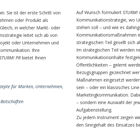
Auf Wunsch formuliert
STURM! 
. Sie ist der erste Schritt von
Kommunikationstrategie, wo Un
rnehmen oder Produkt als
stehen soll – und wie es dahing
leich, in welcher Markt- oder
Kommunikationsmaßnahmen ermit
strategie leitet sich ab von
strategischen Teil gesellt sich
Projekt oder Unternehmen und
Im strategischen Teil werden n
Kommunikation. Ihre
Kommunikationsinhalte festgele
STURM! PR
bietet Ihnen
Öffentlichkeiten – gelernt werde
Bezugsgruppen gezeichnet werd
Maßnahmen eingesetzt werden.
zepte für Marken, Unternehmen,
sein – oder ein klassisches Li
Marketingkommunikation. Dabei 
-Botschaften
– sondern eine Auswahl der jewe
Aufgabenstellung.
Zu jedem Instrument zeigen wir
den Sinngehalt des Einsatzes be