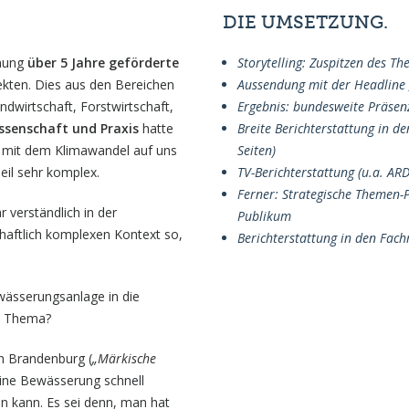
DIE UMSETZUNG.
chung
über 5 Jahre geförderte
Storytelling: Zuspitzen des T
ekten. Dies aus den Bereichen
Aussendung mit der Headline 
wirtschaft, Forstwirtschaft,
Ergebnis: bundesweite Präsen
senschaft und Praxis
hatte
Breite Berichterstattung in d
e mit dem Klimawandel auf uns
Seiten)
il sehr komplex.
TV-Berichterstattung (u.a. ARD
Ferner: Strategische Themen-P
r verständlich in der
Publikum
chaftlich komplexen Kontext so,
Berichterstattung in den Fac
ewässerungsanlage in die
es Thema?
n Brandenburg (
„Märkische
eine Bewässerung schnell
en kann. Es sei denn, man hat